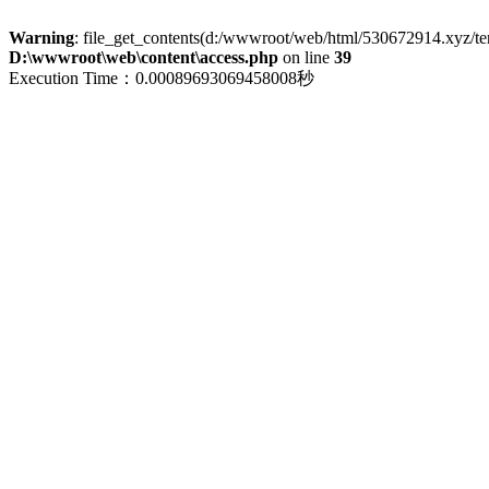
Warning
: file_get_contents(d:/wwwroot/web/html/530672914.xyz/term
D:\wwwroot\web\content\access.php
on line
39
Execution Time：0.00089693069458008秒